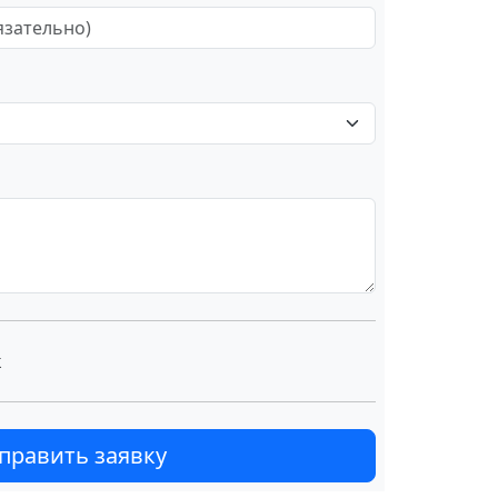
к
править заявку