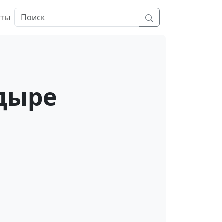
кты
дыре